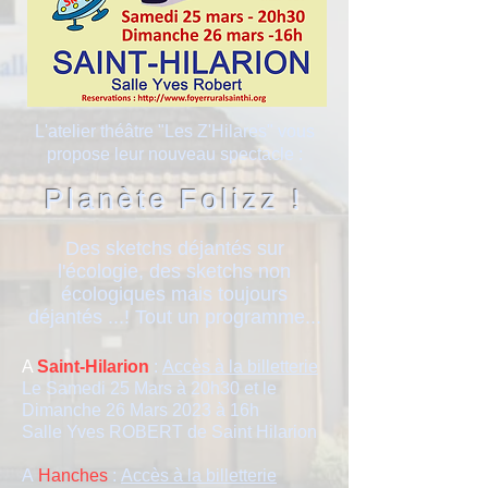
L'atelier théâtre "Les Z'Hilares" vous
propose leur nouveau spectacle :
Planète Folizz !
Des sketchs déjantés su
r
l'écologie, des sketchs non
écologiques mais toujours
déjantés ...! Tout un programme...
A
Saint-Hilarion
:
Accès à la billetterie
Le Samedi 25 Mars à 20h30 et le
Dimanche 26 Mars 2023 à 16h
Salle Yves ROBERT de Saint Hilarion
A
Hanches
:
Accès à la billetterie